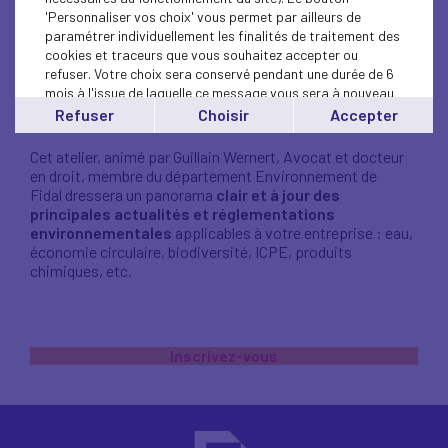
FIDAL
'Personnaliser vos choix' vous permet par ailleurs de
72 avenue Olivier Messaien
paramétrer individuellement les finalités de traitement des
LE MANS
cookies et traceurs que vous souhaitez accepter ou
refuser. Votre choix sera conservé pendant une durée de 6
Connaître les évolutions réglementaires en matière
mois à l'issue de laquelle ce message vous sera à nouveau
d’environnement est essentiel pour anticiper leurs
affiché..
Refuser
Choisir
Accepter
impacts sur vos activités.
Vous pouvez modifier votre choix à tout moment en
cliquant sur le lien
'cookies'
en bas de page.
Cet atelier, animé par Guillain Wernert, Avocat et docteur
en droit, membre du département Environnement de
Fidal dressera un panorama
clair et à jour des
principales actualités et réglementations
environnementales
applicables à votre entreprise : eau,
économie circulaire, biodiversité, ICPE, produits
chimiques, etc.
Inscrivez-vous