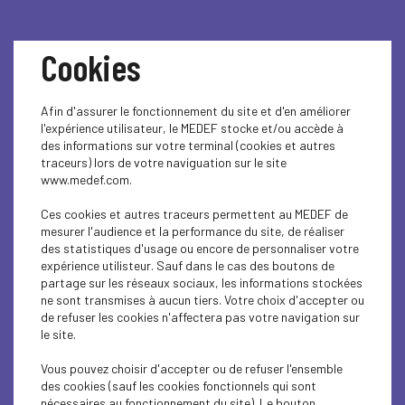
Cookies
Afin d'assurer le fonctionnement du site et d'en améliorer
l'expérience utilisateur, le MEDEF stocke et/ou accède à
des informations sur votre terminal (cookies et autres
Atelier RSE #03 :
traceurs) lors de votre naviguation sur le site
www.medef.com.
Réglementation
Ces cookies et autres traceurs permettent au MEDEF de
mesurer l'audience et la performance du site, de réaliser
environnementale
des statistiques d'usage ou encore de personnaliser votre
expérience utilisteur. Sauf dans le cas des boutons de
partage sur les réseaux sociaux, les informations stockées
ne sont transmises à aucun tiers. Votre choix d'accepter ou
Bonjour à toutes et à tous,
de refuser les cookies n'affectera pas votre navigation sur
le site.
Nous avons le plaisir de vous inviter au troisième atelier
du Parcours RSE qui se déroulera le :
Vous pouvez choisir d'accepter ou de refuser l'ensemble
des cookies (sauf les cookies fonctionnels qui sont
Vendredi 6 juin à 8h30
nécessaires au fonctionnement du site). Le bouton