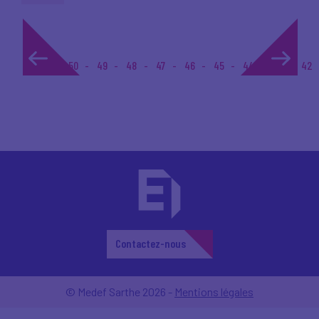
1...
50
49
48
47
46
45
44
43
42
Contactez-nous
© Medef Sarthe 2026 -
Mentions légales