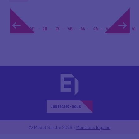
1...
49
48
47
46
45
44
43
42
41
Contactez-nous
© Medef Sarthe 2026 -
Mentions légales