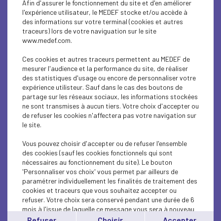
Afin d'assurer le fonctionnement du site et d'en améliorer
SUSTAINABLE DEVELOPMENT
l'expérience utilisateur, le MEDEF stocke et/ou accède à
des informations sur votre terminal (cookies et autres
SUSTAINABLE DEVELOPMENT
traceurs) lors de votre naviguation sur le site
www.medef.com.
SUSTAINABLE DEVELOPMENT
Ces cookies et autres traceurs permettent au MEDEF de
SOCIAL
mesurer l'audience et la performance du site, de réaliser
des statistiques d'usage ou encore de personnaliser votre
expérience utilisteur. Sauf dans le cas des boutons de
SUSTAINABLE DEVELOPMENT
partage sur les réseaux sociaux, les informations stockées
ne sont transmises à aucun tiers. Votre choix d'accepter ou
INTERNATIONAL - EUROPE
de refuser les cookies n'affectera pas votre navigation sur
le site.
SUSTAINABLE DEVELOPMENT
Vous pouvez choisir d'accepter ou de refuser l'ensemble
ECONOMY
des cookies (sauf les cookies fonctionnels qui sont
nécessaires au fonctionnement du site). Le bouton
'Personnaliser vos choix' vous permet par ailleurs de
ECONOMY
paramétrer individuellement les finalités de traitement des
cookies et traceurs que vous souhaitez accepter ou
INTERNATIONAL - EUROPE
refuser. Votre choix sera conservé pendant une durée de 6
mois à l'issue de laquelle ce message vous sera à nouveau
INTERNATIONAL - EUROPE
affiché..
Refuser
Choisir
Accepter