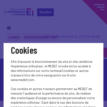
Sarthe
Posted the October 5, 2017 at 14h59
ECONOMY
ENTREPRENEURSHIP - SME
Cookies
Afin d'assurer le fonctionnement du site et d'en améliorer
l'expérience utilisateur, le MEDEF stocke et/ou accède à
des informations sur votre terminal (cookies et autres
traceurs) lors de votre naviguation sur le site
www.medef.com.
Ces cookies et autres traceurs permettent au MEDEF de
Contactez-nous
mesurer l'audience et la performance du site, de réaliser
des statistiques d'usage ou encore de personnaliser votre
expérience utilisteur. Sauf dans le cas des boutons de
© Medef Sarthe 2026 -
Mentions légales
partage sur les réseaux sociaux, les informations stockées