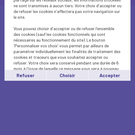
ne sont transmises à aucun tiers. Votre choix d'accepter ou
de refuser les cookies n'affectera pas votre navigation sur
le site.
Vous pouvez choisir d'accepter ou de refuser l'ensemble
des cookies (sauf les cookies fonctionnels qui sont
nécessaires au fonctionnement du site). Le bouton
'Personnaliser vos choix' vous permet par ailleurs de
paramétrer individuellement les finalités de traitement des
cookies et traceurs que vous souhaitez accepter ou
refuser. Votre choix sera conservé pendant une durée de 6
mois à l'issue de laquelle ce message vous sera à nouveau
affiché..
Refuser
Choisir
Accepter
Vous pouvez modifier votre choix à tout moment en
cliquant sur le lien
'cookies'
en bas de page.