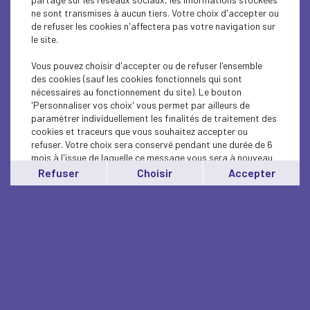
ne sont transmises à aucun tiers. Votre choix d'accepter ou
de refuser les cookies n'affectera pas votre navigation sur
le site.
Vous pouvez choisir d'accepter ou de refuser l'ensemble
des cookies (sauf les cookies fonctionnels qui sont
nécessaires au fonctionnement du site). Le bouton
'Personnaliser vos choix' vous permet par ailleurs de
paramétrer individuellement les finalités de traitement des
cookies et traceurs que vous souhaitez accepter ou
refuser. Votre choix sera conservé pendant une durée de 6
mois à l'issue de laquelle ce message vous sera à nouveau
affiché..
Refuser
Choisir
Accepter
Vous pouvez modifier votre choix à tout moment en
cliquant sur le lien
'cookies'
en bas de page.