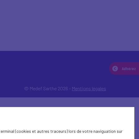
Adhérez
© Medef Sarthe 2026 -
Mentions légales
terminal (cookies et autres traceurs) lors de votre naviguation sur