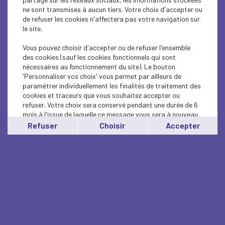
ne sont transmises à aucun tiers. Votre choix d'accepter ou
de refuser les cookies n'affectera pas votre navigation sur
le site.
Vous pouvez choisir d'accepter ou de refuser l'ensemble
des cookies (sauf les cookies fonctionnels qui sont
nécessaires au fonctionnement du site). Le bouton
'Personnaliser vos choix' vous permet par ailleurs de
paramétrer individuellement les finalités de traitement des
cookies et traceurs que vous souhaitez accepter ou
refuser. Votre choix sera conservé pendant une durée de 6
mois à l'issue de laquelle ce message vous sera à nouveau
affiché..
Refuser
Choisir
Accepter
Vous pouvez modifier votre choix à tout moment en
cliquant sur le lien
'cookies'
en bas de page.