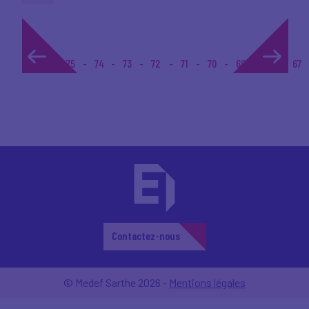
1...
75
74
73
72
71
70
69
68
67
Contactez-nous
© Medef Sarthe 2026 -
Mentions légales