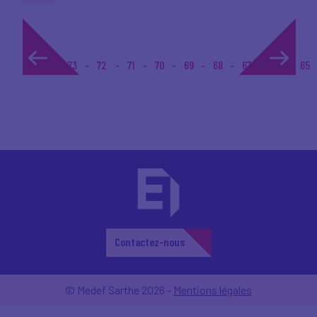
1...
73
72
71
70
69
68
67
66
65
Contactez-nous
© Medef Sarthe 2026 -
Mentions légales