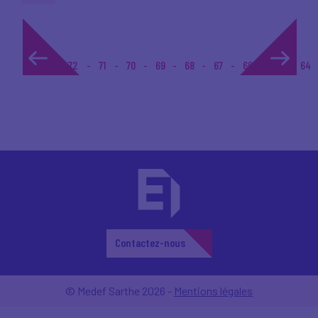
1...
72
71
70
69
68
67
66
65
64
Contactez-nous
© Medef Sarthe 2026 -
Mentions légales