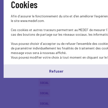
Cookies
ECONOMY
Afin d'assurer le fonctionnement du site et d'en améliorer l'expéri
ECONOMY
le site www.medef.com.
Ces cookies et autres traceurs permettent au MEDEF de mesurer l'au
SOCIAL
cas des boutons de partage sur les réseaux sociaux, les information
INTERNATIONAL - EUROPE
Vous pouvez choisir d'accepter ou de refuser l'ensemble des cookies
de paramétrer individuellement les finalités de traitement des cook
SOCIAL
message vous sera à nouveau affiché..
Vous pouvez modifier votre choix à tout moment en cliquant sur le 
SOCIAL
Refuser
SOCIAL
SOCIAL
SOCIAL
SOCIAL