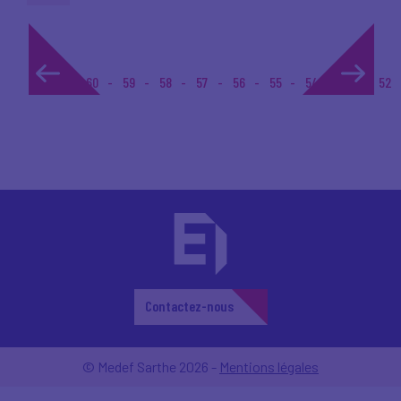
1...
60
59
58
57
56
55
54
53
52
Contactez-nous
© Medef Sarthe 2026 -
Mentions légales