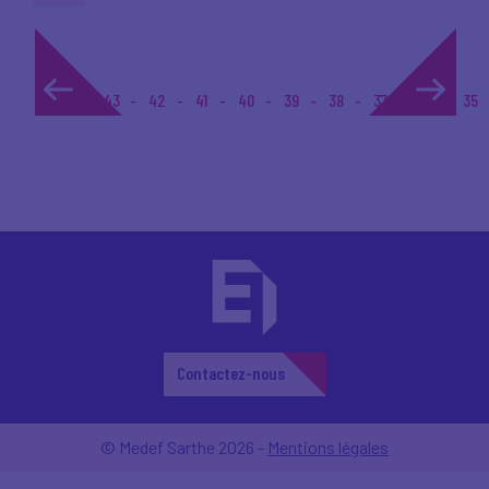
1...
43
42
41
40
39
38
37
36
35
Contactez-nous
© Medef Sarthe 2026 -
Mentions légales