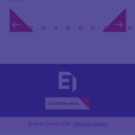
1...
37
36
35
34
33
32
31
30
29
Contactez-nous
© Medef Sarthe 2026 -
Mentions légales