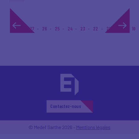
1...
27
26
25
24
23
22
21
20
19
Contactez-nous
© Medef Sarthe 2026 -
Mentions légales