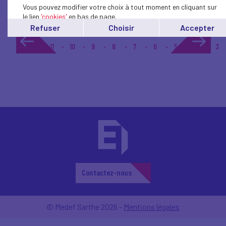
Vous pouvez modifier votre choix à tout moment en cliquant sur
le lien
'cookies'
en bas de page.
Refuser
Choisir
Accepter
1...
11
10
9
8
7
6
5
4
3
Contactez-nous
© Medef Sarthe 2026 -
Mentions légales