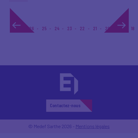
1...
26
25
24
23
22
21
20
19
18
Contactez-nous
© Medef Sarthe 2026 -
Mentions légales