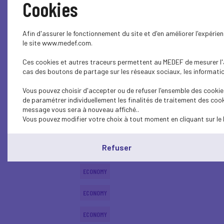
Cookies
ECONOMY
Afin d'assurer le fonctionnement du site et d'en améliorer l'expéri
ECONOMY
le site www.medef.com.
Ces cookies et autres traceurs permettent au MEDEF de mesurer l'au
ECONOMY
cas des boutons de partage sur les réseaux sociaux, les information
ECONOMY
Vous pouvez choisir d'accepter ou de refuser l'ensemble des cookies
de paramétrer individuellement les finalités de traitement des cook
ECONOMY
message vous sera à nouveau affiché..
Vous pouvez modifier votre choix à tout moment en cliquant sur le 
ECONOMY
Refuser
ECONOMY
ECONOMY
ECONOMY
ECONOMY