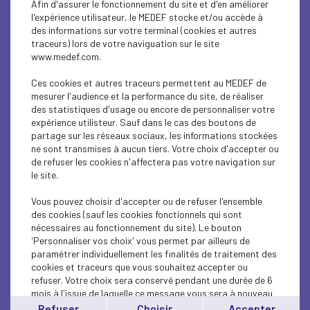
Afin d'assurer le fonctionnement du site et d'en améliorer
ECONOMY
l'expérience utilisateur, le MEDEF stocke et/ou accède à
des informations sur votre terminal (cookies et autres
ECONOMY
traceurs) lors de votre naviguation sur le site
www.medef.com.
ECONOMY
Ces cookies et autres traceurs permettent au MEDEF de
ECONOMY
mesurer l'audience et la performance du site, de réaliser
des statistiques d'usage ou encore de personnaliser votre
expérience utilisteur. Sauf dans le cas des boutons de
ECONOMY
partage sur les réseaux sociaux, les informations stockées
ne sont transmises à aucun tiers. Votre choix d'accepter ou
ECONOMY
de refuser les cookies n'affectera pas votre navigation sur
le site.
ECONOMY
Vous pouvez choisir d'accepter ou de refuser l'ensemble
ECONOMY
des cookies (sauf les cookies fonctionnels qui sont
nécessaires au fonctionnement du site). Le bouton
'Personnaliser vos choix' vous permet par ailleurs de
ECONOMY
paramétrer individuellement les finalités de traitement des
cookies et traceurs que vous souhaitez accepter ou
ECONOMY
refuser. Votre choix sera conservé pendant une durée de 6
mois à l'issue de laquelle ce message vous sera à nouveau
ECONOMY
affiché..
Refuser
Choisir
Accepter