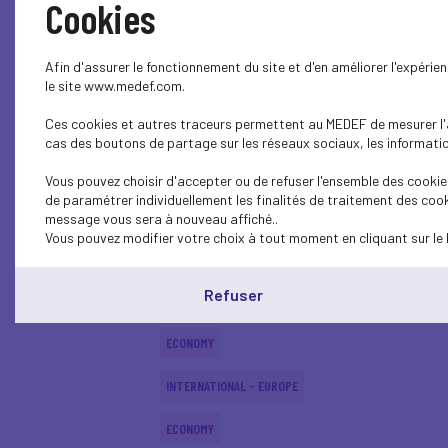
Cookies
INTERNATIONAL - EUROPE
Afin d'assurer le fonctionnement du site et d'en améliorer l'expéri
INTERNATIONAL - EUROPE
le site www.medef.com.
Ces cookies et autres traceurs permettent au MEDEF de mesurer l'au
ECONOMY
cas des boutons de partage sur les réseaux sociaux, les information
INTERNATIONAL - EUROPE
Vous pouvez choisir d'accepter ou de refuser l'ensemble des cookies
de paramétrer individuellement les finalités de traitement des cook
ECONOMY
message vous sera à nouveau affiché..
Vous pouvez modifier votre choix à tout moment en cliquant sur le 
ECONOMY
Refuser
ECONOMY
ECONOMY
INTERNATIONAL - EUROPE
ECONOMY