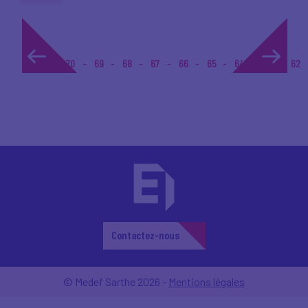
1...
70
69
68
67
66
65
64
63
62
Contactez-nous
© Medef Sarthe 2026 -
Mentions légales