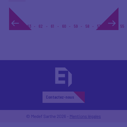
1...
63
62
61
60
59
58
57
56
55
Contactez-nous
© Medef Sarthe 2026 -
Mentions légales