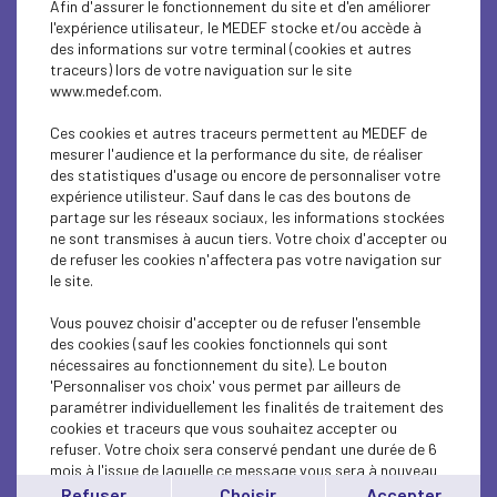
Afin d'assurer le fonctionnement du site et d'en améliorer
SUSTAINABLE DEVELOPMENT
l'expérience utilisateur, le MEDEF stocke et/ou accède à
des informations sur votre terminal (cookies et autres
SUSTAINABLE DEVELOPMENT
traceurs) lors de votre naviguation sur le site
www.medef.com.
SUSTAINABLE DEVELOPMENT
Ces cookies et autres traceurs permettent au MEDEF de
SOCIAL
mesurer l'audience et la performance du site, de réaliser
des statistiques d'usage ou encore de personnaliser votre
expérience utilisteur. Sauf dans le cas des boutons de
SUSTAINABLE DEVELOPMENT
partage sur les réseaux sociaux, les informations stockées
ne sont transmises à aucun tiers. Votre choix d'accepter ou
INTERNATIONAL - EUROPE
de refuser les cookies n'affectera pas votre navigation sur
le site.
SUSTAINABLE DEVELOPMENT
Vous pouvez choisir d'accepter ou de refuser l'ensemble
ECONOMY
des cookies (sauf les cookies fonctionnels qui sont
nécessaires au fonctionnement du site). Le bouton
'Personnaliser vos choix' vous permet par ailleurs de
ECONOMY
paramétrer individuellement les finalités de traitement des
cookies et traceurs que vous souhaitez accepter ou
INTERNATIONAL - EUROPE
refuser. Votre choix sera conservé pendant une durée de 6
mois à l'issue de laquelle ce message vous sera à nouveau
INTERNATIONAL - EUROPE
affiché..
Refuser
Choisir
Accepter