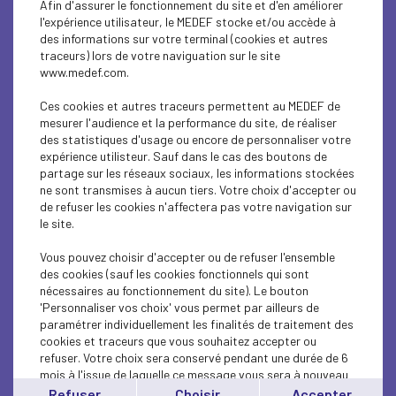
Afin d'assurer le fonctionnement du site et d'en améliorer
SUSTAINABLE DEVELOPMENT
l'expérience utilisateur, le MEDEF stocke et/ou accède à
des informations sur votre terminal (cookies et autres
SUSTAINABLE DEVELOPMENT
traceurs) lors de votre naviguation sur le site
www.medef.com.
SUSTAINABLE DEVELOPMENT
Ces cookies et autres traceurs permettent au MEDEF de
SOCIAL
mesurer l'audience et la performance du site, de réaliser
des statistiques d'usage ou encore de personnaliser votre
expérience utilisteur. Sauf dans le cas des boutons de
SUSTAINABLE DEVELOPMENT
partage sur les réseaux sociaux, les informations stockées
ne sont transmises à aucun tiers. Votre choix d'accepter ou
INTERNATIONAL - EUROPE
de refuser les cookies n'affectera pas votre navigation sur
le site.
SUSTAINABLE DEVELOPMENT
Vous pouvez choisir d'accepter ou de refuser l'ensemble
ECONOMY
des cookies (sauf les cookies fonctionnels qui sont
nécessaires au fonctionnement du site). Le bouton
'Personnaliser vos choix' vous permet par ailleurs de
ECONOMY
paramétrer individuellement les finalités de traitement des
cookies et traceurs que vous souhaitez accepter ou
INTERNATIONAL - EUROPE
refuser. Votre choix sera conservé pendant une durée de 6
mois à l'issue de laquelle ce message vous sera à nouveau
INTERNATIONAL - EUROPE
affiché..
Refuser
Choisir
Accepter