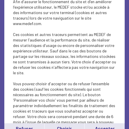
Afin d'assurer le fonctionnement du site et d'en améliorer
SUSTAINABLE DEVELOPMENT
l'expérience utilisateur, le MEDEF stocke et/ou accède à
des informations sur votre terminal (cookies et autres
SUSTAINABLE DEVELOPMENT
traceurs) lors de votre naviguation sur le site
www.medef.com.
SUSTAINABLE DEVELOPMENT
Ces cookies et autres traceurs permettent au MEDEF de
SOCIAL
mesurer l'audience et la performance du site, de réaliser
des statistiques d'usage ou encore de personnaliser votre
expérience utilisteur. Sauf dans le cas des boutons de
SUSTAINABLE DEVELOPMENT
partage sur les réseaux sociaux, les informations stockées
ne sont transmises à aucun tiers. Votre choix d'accepter ou
INTERNATIONAL - EUROPE
de refuser les cookies n'affectera pas votre navigation sur
le site.
SUSTAINABLE DEVELOPMENT
Vous pouvez choisir d'accepter ou de refuser l'ensemble
ECONOMY
des cookies (sauf les cookies fonctionnels qui sont
nécessaires au fonctionnement du site). Le bouton
'Personnaliser vos choix' vous permet par ailleurs de
ECONOMY
paramétrer individuellement les finalités de traitement des
cookies et traceurs que vous souhaitez accepter ou
INTERNATIONAL - EUROPE
refuser. Votre choix sera conservé pendant une durée de 6
mois à l'issue de laquelle ce message vous sera à nouveau
INTERNATIONAL - EUROPE
affiché..
Refuser
Choisir
Accepter