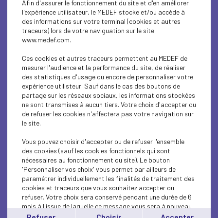
Afin d'assurer le fonctionnement du site et d'en améliorer
SUSTAINABLE DEVELOPMENT
l'expérience utilisateur, le MEDEF stocke et/ou accède à
des informations sur votre terminal (cookies et autres
SUSTAINABLE DEVELOPMENT
traceurs) lors de votre naviguation sur le site
www.medef.com.
SUSTAINABLE DEVELOPMENT
Ces cookies et autres traceurs permettent au MEDEF de
SOCIAL
mesurer l'audience et la performance du site, de réaliser
des statistiques d'usage ou encore de personnaliser votre
expérience utilisteur. Sauf dans le cas des boutons de
SUSTAINABLE DEVELOPMENT
partage sur les réseaux sociaux, les informations stockées
ne sont transmises à aucun tiers. Votre choix d'accepter ou
INTERNATIONAL - EUROPE
de refuser les cookies n'affectera pas votre navigation sur
le site.
SUSTAINABLE DEVELOPMENT
Vous pouvez choisir d'accepter ou de refuser l'ensemble
ECONOMY
des cookies (sauf les cookies fonctionnels qui sont
nécessaires au fonctionnement du site). Le bouton
'Personnaliser vos choix' vous permet par ailleurs de
ECONOMY
paramétrer individuellement les finalités de traitement des
cookies et traceurs que vous souhaitez accepter ou
INTERNATIONAL - EUROPE
refuser. Votre choix sera conservé pendant une durée de 6
mois à l'issue de laquelle ce message vous sera à nouveau
INTERNATIONAL - EUROPE
affiché..
Refuser
Choisir
Accepter