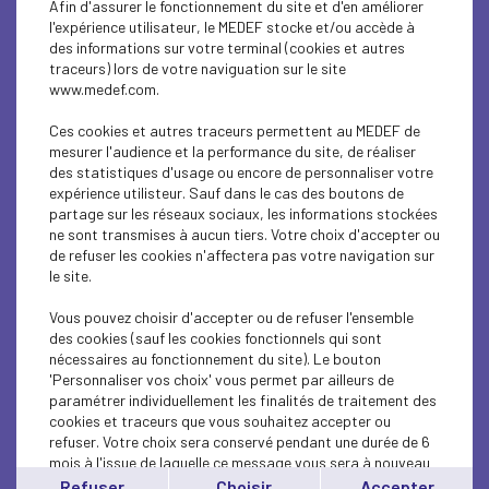
Afin d'assurer le fonctionnement du site et d'en améliorer
SUSTAINABLE DEVELOPMENT
l'expérience utilisateur, le MEDEF stocke et/ou accède à
des informations sur votre terminal (cookies et autres
SUSTAINABLE DEVELOPMENT
traceurs) lors de votre naviguation sur le site
www.medef.com.
SUSTAINABLE DEVELOPMENT
Ces cookies et autres traceurs permettent au MEDEF de
SOCIAL
mesurer l'audience et la performance du site, de réaliser
des statistiques d'usage ou encore de personnaliser votre
expérience utilisteur. Sauf dans le cas des boutons de
SUSTAINABLE DEVELOPMENT
partage sur les réseaux sociaux, les informations stockées
ne sont transmises à aucun tiers. Votre choix d'accepter ou
INTERNATIONAL - EUROPE
de refuser les cookies n'affectera pas votre navigation sur
le site.
SUSTAINABLE DEVELOPMENT
Vous pouvez choisir d'accepter ou de refuser l'ensemble
ECONOMY
des cookies (sauf les cookies fonctionnels qui sont
nécessaires au fonctionnement du site). Le bouton
'Personnaliser vos choix' vous permet par ailleurs de
ECONOMY
paramétrer individuellement les finalités de traitement des
cookies et traceurs que vous souhaitez accepter ou
INTERNATIONAL - EUROPE
refuser. Votre choix sera conservé pendant une durée de 6
mois à l'issue de laquelle ce message vous sera à nouveau
INTERNATIONAL - EUROPE
affiché..
Refuser
Choisir
Accepter